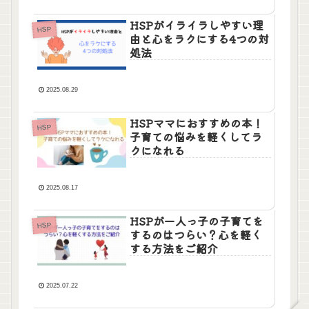
HSPがイライラしやすい理
HSP
由と心をラクにする4つの対
処法
2025.08.29
HSPママにおすすめの本！
HSP
子育ての悩みを軽くしてラ
クになれる
2025.08.17
HSPが一人っ子の子育てを
HSP
するのはつらい？心を軽く
する方法をご紹介
2025.07.22