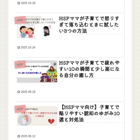
2025.10.29
HSPママが子育てで怒りす
HSP
ぎて落ち込むときに試した
い3つの方法
2025.10.24
HSPママが子育てで疲れや
HSP
すい10の瞬間と少し楽にな
る自分の癒し方
2025.09.18
【HSPママ向け】子育てで
HSP
陥りやすい認知のゆがみ10
選と対処法
2025.09.12