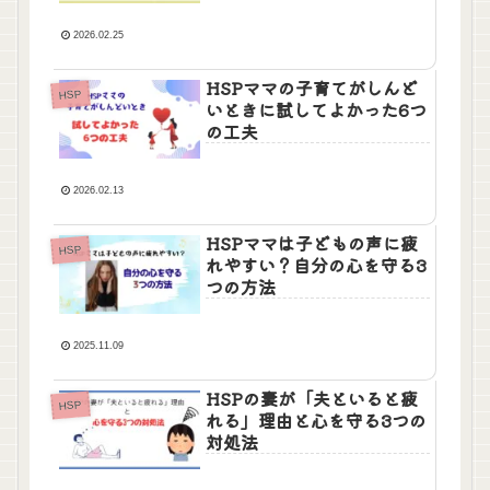
2026.02.25
HSPママの子育てがしんど
HSP
いときに試してよかった6つ
の工夫
2026.02.13
HSPママは子どもの声に疲
HSP
れやすい？自分の心を守る3
つの方法
2025.11.09
HSPの妻が「夫といると疲
HSP
れる」理由と心を守る3つの
対処法