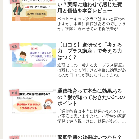
教育
い？実際に通わせて感じた費
用と価値を本音レビュー
ペッピーキッズクラブは高いと言われ
ますが、本当に価値はあるのでしょう
か。実際に通わせている保護者が、教
材費40万円の実態や月謝、コスパにつ
いて正直に解説します。
【口コミ】進研ゼミ「考える
教育
力・プラス講座」で考える力
はつく？
進研ゼミの「考える力・プラス講座」
は難しいって聞くけど本当に効果があ
るのか口コミが気になりますよね。こ
の記事では、「考える力・プラス講
座」を2年継続する娘が自分で考え方
を整理しながら解く子へと成長した効
通信教育って本当に効果ある
教育
果やデメリットなどをまとめていま
の？親が知っておきたい3つの
す。
ポイント
「通信教育は本当に効果があるの？」
と不安に思いますよね。小学生の家庭
学習で迷う親向けに、効果がある、な
いと感じ方が分かれる理由や、始める
前に整理しておきたい考え方をわかり
やすく解説します。教材選びで後悔し
家庭学習の効果はいつから？
教育