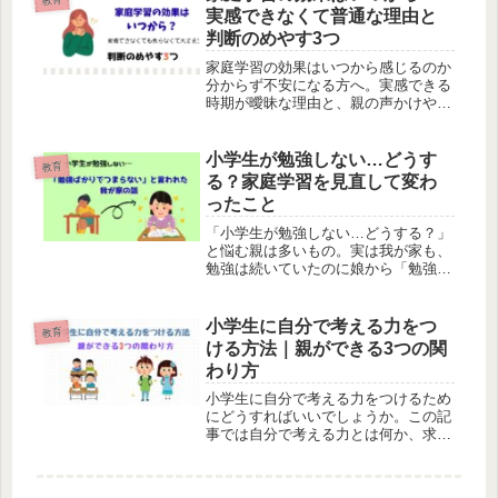
たくない人に役立つ内容です。
実感できなくて普通な理由と
判断のめやす3つ
家庭学習の効果はいつから感じるのか
分からず不安になる方へ。実感できる
時期が曖昧な理由と、親の声かけや子
どもの反応から判断できる「効果のめ
やす」を体験談を交えて解説します。
続けるか迷ったときの考え方も紹介し
小学生が勉強しない…どうす
教育
ます。
る？家庭学習を見直して変わ
ったこと
「小学生が勉強しない…どうする？」
と悩む親は多いもの。実は我が家も、
勉強は続いていたのに娘から「勉強ば
かりでつまらない」と言われました。
家庭学習を見直して気づいた大切な視
点を、無理をしない関わり方とともに
小学生に自分で考える力をつ
教育
体験談でまとめています。
ける方法｜親ができる3つの関
わり方
小学生に自分で考える力をつけるため
にどうすればいいでしょうか。この記
事では自分で考える力とは何か、求め
られる背景や親の関わり方について解
説します。私が実践していることもご
紹介。小学生がこれからの社会を生き